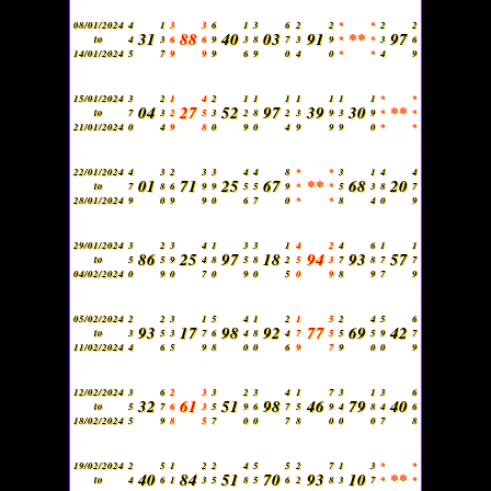
08/01/2024
4
1
3
3
6
1
3
6
2
2
*
*
2
2
31
88
40
03
91
**
97
to
4
3
6
6
9
3
8
7
3
9
*
*
3
6
14/01/2024
5
7
9
9
9
6
9
0
4
0
*
*
4
9
15/01/2024
3
2
1
4
2
1
1
1
1
1
1
1
*
*
04
27
52
97
39
30
**
to
7
3
2
5
3
2
8
2
3
9
3
9
*
*
21/01/2024
0
4
9
8
0
9
0
4
9
9
9
0
*
*
22/01/2024
4
3
2
3
3
4
4
8
*
*
3
1
4
4
01
71
25
67
**
68
20
to
7
8
6
9
9
5
5
9
*
*
5
3
8
7
28/01/2024
9
0
9
9
0
6
7
0
*
*
8
4
0
9
29/01/2024
3
2
3
4
1
3
3
1
4
2
4
6
1
1
86
25
97
18
94
93
57
to
5
5
9
4
8
5
8
2
5
3
7
8
7
7
04/02/2024
0
9
0
7
0
9
0
5
0
9
8
9
7
9
05/02/2024
2
2
3
1
5
4
1
2
1
5
2
4
5
6
93
17
98
92
77
69
42
to
3
5
3
7
6
4
8
4
7
5
5
5
9
7
11/02/2024
4
6
5
9
8
0
0
6
9
7
9
0
0
9
12/02/2024
3
6
2
3
3
2
3
4
1
7
3
1
3
6
32
61
51
98
46
79
40
to
5
7
6
3
5
9
6
7
5
9
4
8
4
6
18/02/2024
5
9
8
5
7
0
0
7
8
0
0
0
7
8
19/02/2024
2
5
1
2
2
4
5
5
2
7
1
3
*
*
40
84
51
70
93
10
**
to
4
6
1
3
5
8
5
6
2
8
3
7
*
*