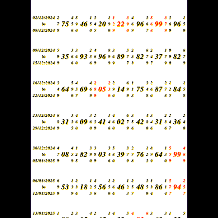
02/12/2024
2
4
5
1
3
1
1
3
4
3
5
3
3
1
75
46
20
22
96
99
96
to
7
5
9
5
4
9
2
9
6
6
6
7
6
5
08/12/2024
8
6
0
0
5
0
9
0
9
7
8
9
0
0
09/12/2024
5
3
3
2
4
8
3
5
2
6
2
1
9
6
35
93
96
89
82
37
82
to
9
6
6
5
6
9
6
7
3
7
4
7
9
7
15/12/2024
9
6
0
6
9
9
9
7
3
9
7
9
0
9
16/12/2024
3
5
4
4
2
2
2
6
1
3
2
2
1
1
64
69
05
14
75
87
84
to
4
9
5
6
8
3
9
9
1
4
6
7
2
5
22/12/2024
9
0
7
9
0
0
0
9
5
8
0
8
5
8
23/12/2024
6
3
4
3
2
1
4
6
3
4
3
2
2
2
31
09
41
02
42
31
36
to
8
3
6
6
3
4
6
7
5
8
4
3
4
4
29/12/2024
9
5
0
0
9
6
0
9
6
0
6
6
7
0
30/12/2024
4
4
1
3
3
3
5
3
2
1
8
1
5
4
08
82
03
39
76
64
99
to
7
5
2
9
8
4
8
7
7
2
9
3
5
6
05/01/2025
9
9
5
0
9
6
0
9
8
3
9
0
9
9
06/01/2025
6
1
2
1
4
1
2
1
2
3
1
1
5
2
53
18
56
46
48
86
94
to
9
3
3
2
5
5
6
2
5
5
3
1
7
5
12/01/2025
0
9
6
5
6
0
6
3
7
0
4
4
7
7
13/01/2025
1
2
3
4
2
1
4
5
4
6
3
3
1
5