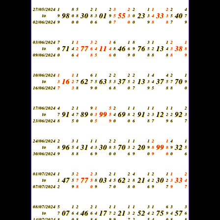
27/05/2024
1
8
5
2
1
2
3
2
2
1
1
2
2
4
98
30
01
55
23
33
40
to
9
0
8
8
3
9
5
3
0
3
4
3
5
7
02/06/2024
9
0
0
0
6
0
7
0
0
9
8
8
7
9
03/06/2024
7
1
1
3
2
1
6
1
8
3
1
1
2
1
71
77
11
46
76
13
38
to
0
4
2
6
4
4
8
6
9
5
2
4
3
8
09/06/2024
0
6
4
8
5
6
0
9
0
8
8
8
8
9
10/06/2024
1
1
1
6
1
2
2
2
2
1
4
4
2
1
16
62
63
37
13
37
70
to
3
2
7
7
5
5
3
5
2
3
4
5
7
9
16/06/2024
7
3
8
9
0
6
8
0
7
9
5
8
8
0
17/06/2024
4
2
1
9
1
5
2
1
1
1
1
1
1
2
91
89
99
69
91
12
92
to
7
4
7
0
3
5
4
8
2
2
3
2
2
3
23/06/2024
8
5
0
0
5
9
0
0
6
8
7
9
6
7
24/06/2024
2
3
1
1
1
2
2
1
1
1
2
1
4
1
96
31
30
70
20
99
32
to
8
5
4
4
3
8
5
3
2
9
8
8
9
5
30/06/2024
9
8
8
6
9
0
0
6
9
0
9
0
0
6
01/07/2024
1
3
2
2
3
2
1
2
4
1
2
1
1
2
47
77
03
62
21
30
33
to
1
5
7
5
8
4
5
2
8
4
2
2
3
4
07/07/2024
2
9
8
0
9
7
0
8
0
6
9
7
9
7
08/07/2024
5
1
2
2
1
1
1
1
1
3
1
6
3
3
07
46
17
21
52
75
57
to
7
6
4
6
4
7
2
3
2
4
2
9
4
6
14/07/2024
8
0
8
8
6
9
9
7
2
5
4
0
8
8